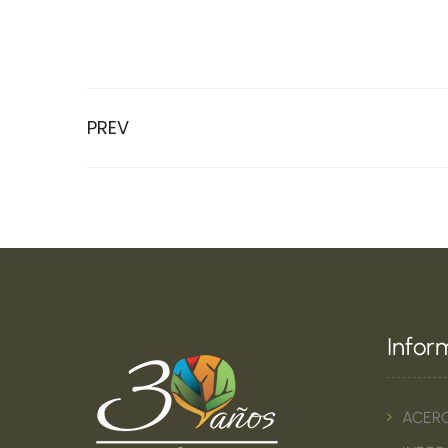
PREV
Infor
ACER