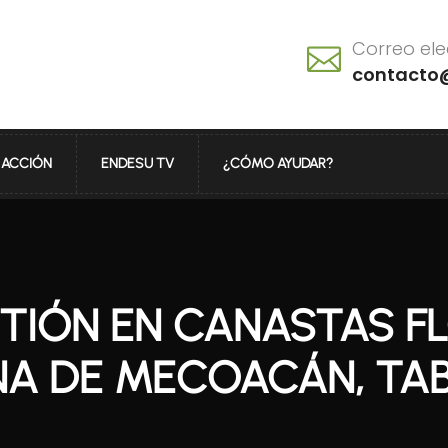
Correo ele
contacto
E ACCIÓN
ENDESU TV
¿CÓMO AYUDAR?
TIÓN EN CANASTAS F
A DE MECOACÁN, TA