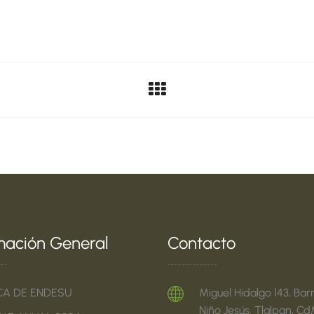
mación General
Contacto
CA DE ENDESU
Miguel Hidalgo 143, Barr
Niño Jesús. Tlalpan, Cd