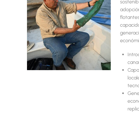
sostenib
adopción
flotantes
capacida
generaci
económi
Intro
canas
Capac
local
tecno
Gene
econó
repli