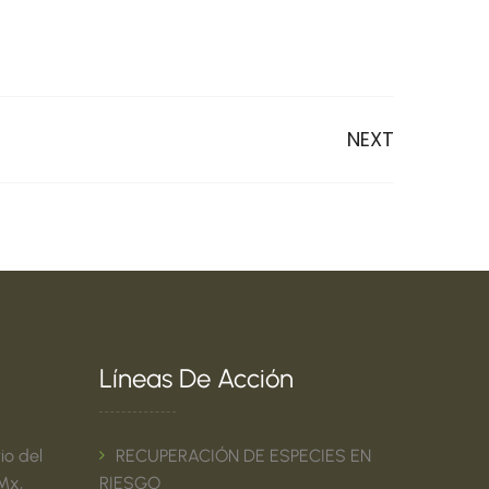
NEXT
Líneas De Acción
io del
RECUPERACIÓN DE ESPECIES EN
Mx,
RIESGO