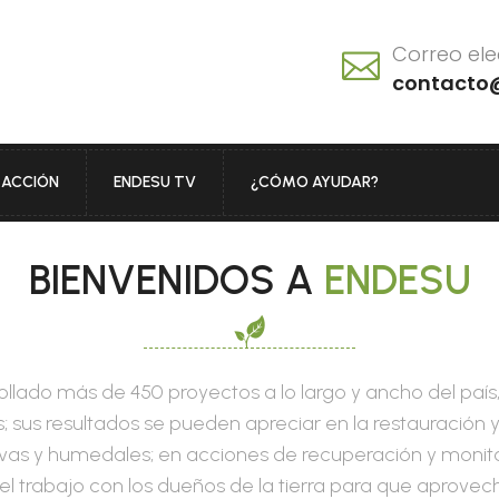
Correo ele
contacto
E ACCIÓN
ENDESU TV
¿CÓMO AYUDAR?
BIENVENIDOS A
ENDESU
lado más de 450 proyectos a lo largo y ancho del país,
; sus resultados se pueden apreciar en la restauración
vas y humedales; en acciones de recuperación y monit
n el trabajo con los dueños de la tierra para que aprov