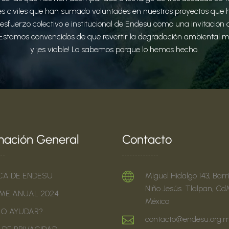
s civiles que han sumado voluntades en nuestros proyectos que hoy
uerzo colectivo e institucional de Endesu como una invitación a r
Estamos convencidos de que revertir la degradación ambiental med
y ¡es viable! Lo sabemos porque lo hemos hecho.
mación General
Contacto
CA DE ENDESU
Miguel Hidalgo 143, Barr
Niño Jesús. Tlalpan, Cd
ME ANUAL 2024
México
O AYUDAR?
contacto@endesu.org.