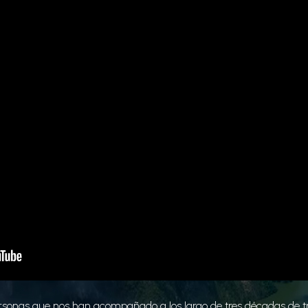
sonas que nos han acompañado a los largo de tres décadas de tr