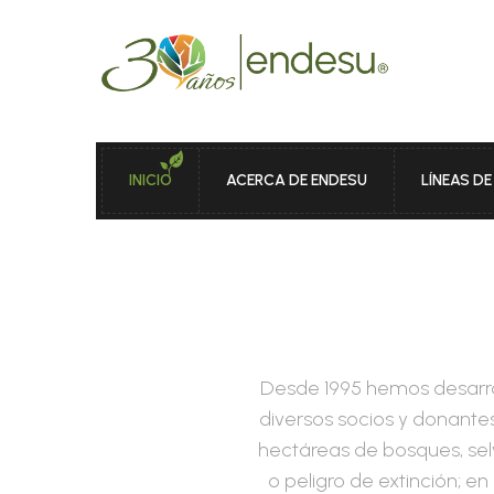
INICIO
ACERCA DE ENDESU
LÍNEAS D
Desde 1995 hemos desarrol
diversos socios y donantes
hectáreas de bosques, sel
o peligro de extinción; e