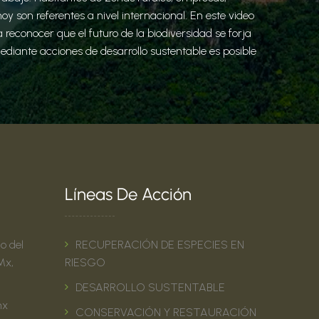
 son referentes a nivel internacional. En este video
econocer que el futuro de la biodiversidad se forja
iante acciones de desarrollo sustentable es posible
Líneas De Acción
io del
RECUPERACIÓN DE ESPECIES EN
Mx,
RIESGO
DESARROLLO SUSTENTABLE
mx
CONSERVACIÓN Y RESTAURACIÓN