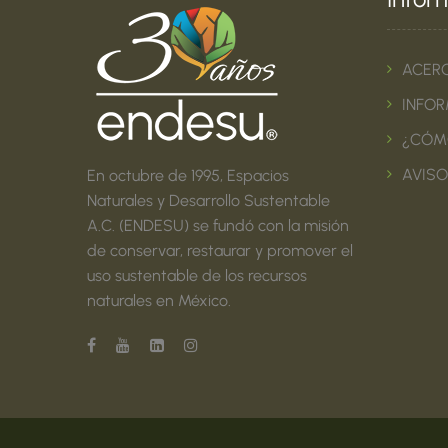
ACER
INFOR
¿CÓM
AVISO
En octubre de 1995, Espacios
Naturales y Desarrollo Sustentable
A.C. (ENDESU) se fundó con la misión
de conservar, restaurar y promover el
uso sustentable de los recursos
naturales en México.